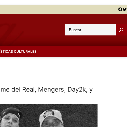
Facebook
Twitter
B
u
s
c
ÍSTICAS CULTURALES
a
r
eme del Real, Mengers, Day2k, y