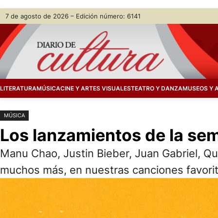
Saltar
Skip
7 de agosto de 2026 – Edición número: 6141
al
to
contenido
content
LITERATURA
MÚSICA
CINE Y ARTES VISUALES
TEATRO Y DANZA
MUSEOS Y 
MÚSICA
Los lanzamientos de la se
Manu Chao, Justin Bieber, Juan Gabriel, Q
muchos más, en nuestras canciones favorita