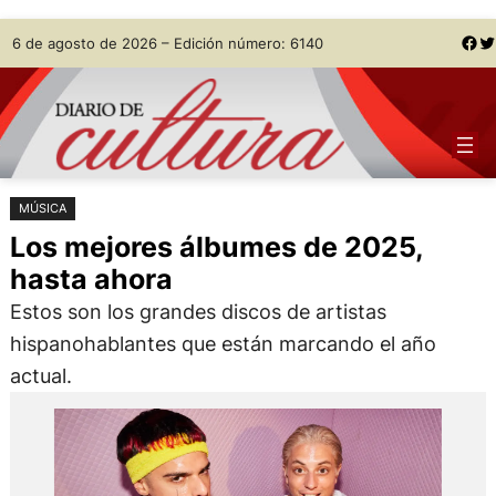
Saltar
Skip
Facebook
Twitter
6 de agosto de 2026 – Edición número: 6140
al
to
contenido
content
MÚSICA
Los mejores álbumes de 2025,
hasta ahora
Estos son los grandes discos de artistas
hispanohablantes que están marcando el año
actual.