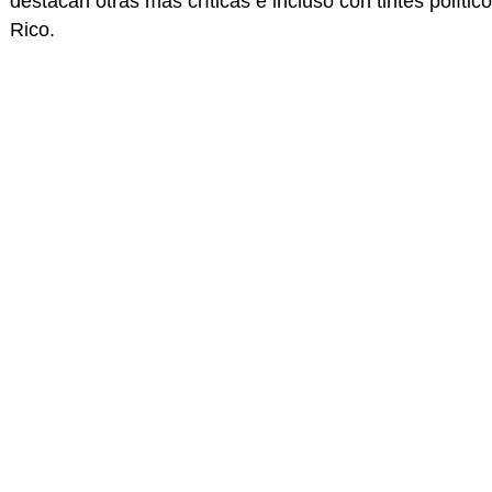
destacan otras más críticas e incluso con tintes políti
Rico.