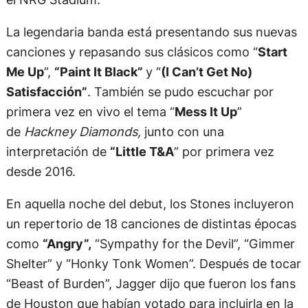
La legendaria banda está presentando sus nuevas
canciones y repasando sus clásicos como “
Start
Me Up
”,
“Paint It Black”
y “
(I Can’t Get No)
Satisfacción”
. También se pudo escuchar por
primera vez en vivo el tema “
Mess It Up
”
de
Hackney Diamonds,
junto con una
interpretación de
“Little T&A
” por primera vez
desde 2016.
En aquella noche del debut, los Stones incluyeron
un repertorio de 18 canciones de distintas épocas
como
“Angry”,
“Sympathy for the Devil”, “Gimmer
Shelter” y “Honky Tonk Women”. Después de tocar
“Beast of Burden”, Jagger dijo que fueron los fans
de Houston que habían votado para incluirla en la