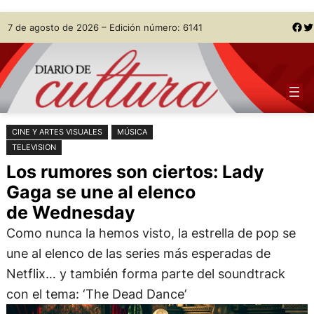
Saltar
Skip
Facebook
Twitter
7 de agosto de 2026 – Edición número: 6141
al
to
contenido
content
CINE Y ARTES VISUALES
MÚSICA
TELEVISION
Los rumores son ciertos: Lady
Gaga se une al elenco
de Wednesday
Como nunca la hemos visto, la estrella de pop se
une al elenco de las series más esperadas de
Netflix… y también forma parte del soundtrack
con el tema: ‘The Dead Dance’