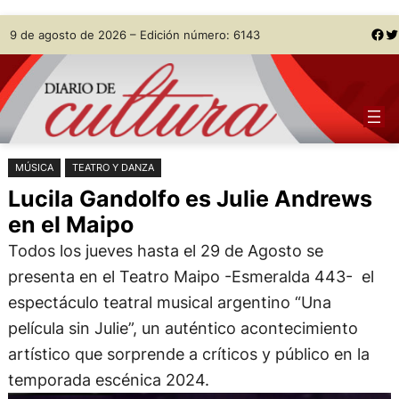
Saltar
Skip
Facebook
Twitter
9 de agosto de 2026 – Edición número: 6143
al
to
contenido
content
MÚSICA
TEATRO Y DANZA
Lucila Gandolfo es Julie Andrews
en el Maipo
Todos los jueves hasta el 29 de Agosto se
presenta en el Teatro Maipo -Esmeralda 443- el
espectáculo teatral musical argentino “Una
película sin Julie”, un auténtico acontecimiento
artístico que sorprende a críticos y público en la
temporada escénica 2024.