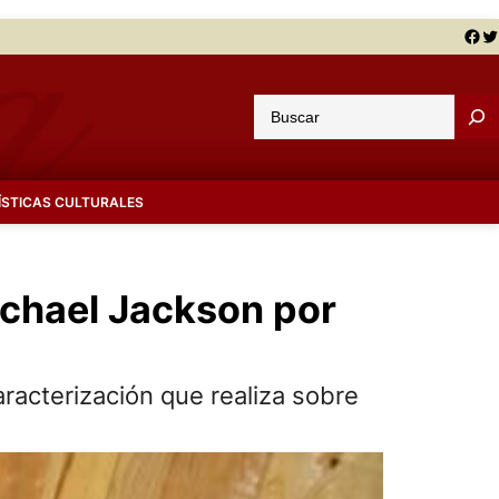
Facebook
Twitter
B
u
s
c
ÍSTICAS CULTURALES
a
r
Michael Jackson por
aracterización que realiza sobre