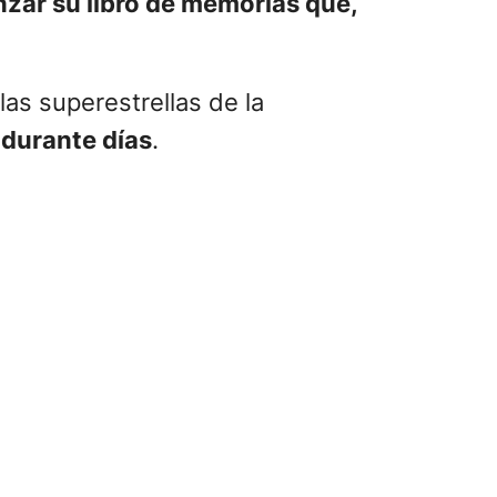
nzar su libro de memorias que,
 las superestrellas de la
 durante días
.