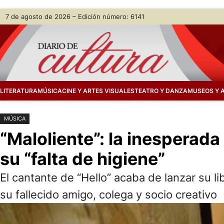
Saltar
Skip
7 de agosto de 2026 – Edición número: 6141
al
to
contenido
content
LITERATURA
MÚSICA
CINE Y ARTES VISUALES
TEATRO Y DANZA
MUSEOS Y 
MÚSICA
“Maloliente”: la inesperada
su “falta de higiene”
El cantante de “Hello” acaba de lanzar su l
su fallecido amigo, colega y socio creativo