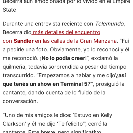
Becerra aún emocionada por lo vivido en el Empire
State
Durante una entrevista reciente con
Telemundo
,
Becerra dio
más detalles del encuentro
con
Sandler
en las calles de la Gran Manzana
. “Fui
a pedirle una foto. Obviamente, yo lo reconocí y él
me reconoció. ¡
No lo podía creer
!”, exclamó la
quilmeña, todavía sorprendida a pesar del tiempo
transcurrido. “Empezamos a hablar y me dijo‘¿
así
que tenés un show en Terminal 5
?’”, prosiguió la
cantante, dando cuenta de lo fluido de la
conversación.
“Uno de mis amigos le dice: ‘Estuvo en Kelly
Clarkson’ y él me dijo ‘Te felicito’”, cerró la
cantante. Este breve, pero significativo