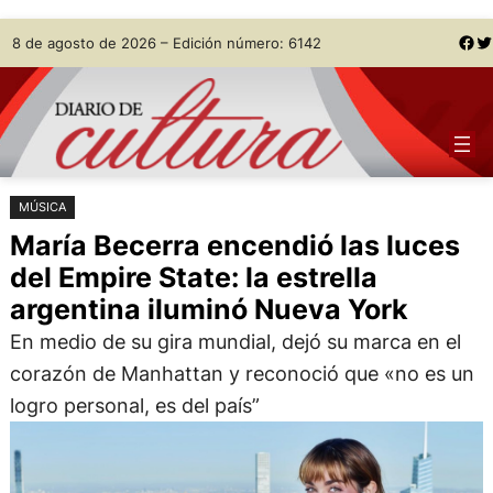
Saltar
Skip
Facebook
Twitter
8 de agosto de 2026 – Edición número: 6142
al
to
contenido
content
MÚSICA
María Becerra encendió las luces
del Empire State: la estrella
argentina iluminó Nueva York
En medio de su gira mundial, dejó su marca en el
corazón de Manhattan y reconoció que «no es un
logro personal, es del país”