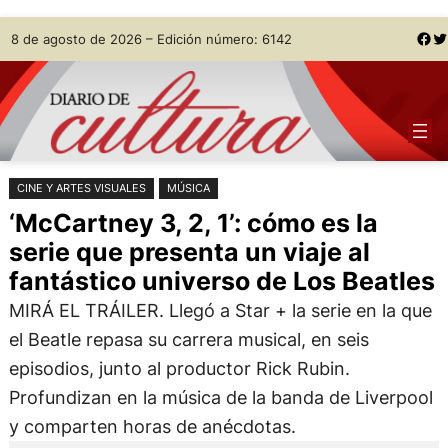
Saltar
Skip
Facebook
Twitter
8 de agosto de 2026 – Edición número: 6142
al
to
contenido
content
CINE Y ARTES VISUALES
MÚSICA
‘McCartney 3, 2, 1’: cómo es la
serie que presenta un viaje al
fantástico universo de Los Beatles
MIRÁ EL TRÁILER. Llegó a Star + la serie en la que
el Beatle repasa su carrera musical, en seis
episodios, junto al productor Rick Rubin.
Profundizan en la música de la banda de Liverpool
y comparten horas de anécdotas.