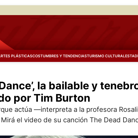
ARTES PLÁSTICAS
COSTUMBRES Y TENDENCIAS
TURISMO CULTURAL
ESTAD
Dance’, la bailable y teneb
ido por Tim Burton
rque actúa —interpreta a la profesora Ros
. Mirá el video de su canción The Dead Dan