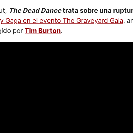
ut,
The Dead Dance
trata sobre una ruptu
y Gaga en el evento The Graveyard Gala
, a
gido por
Tim Burton
.