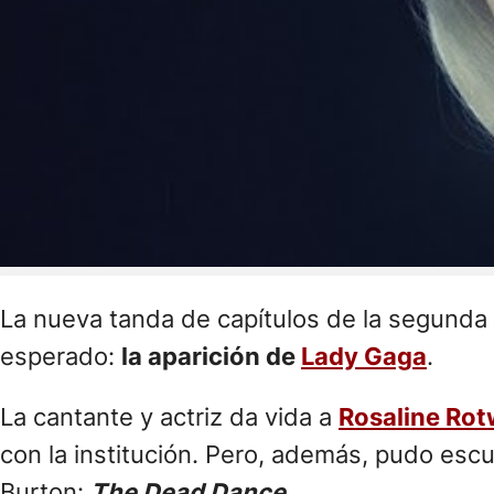
La nueva tanda de capítulos de la segunda
esperado:
la aparición de
Lady Gaga
.
La cantante y actriz da vida a
Rosaline Ro
con la institución. Pero, además, pudo es
Burton:
The Dead Dance
.