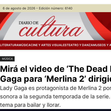
Saltar
Skip
6 de agosto de 2026 – Edición número: 6140
al
to
contenido
content
LITERATURA
MÚSICA
CINE Y ARTES VISUALES
TEATRO Y DANZA
MUSEOS Y 
MÚSICA
Mirá el video de ‘The Dead 
Gaga para ‘Merlina 2’ dirig
Lady Gaga es protagonista de Merlina 2 po
sonora a la segunda temporada de la serie
tema para bailar y llorar.