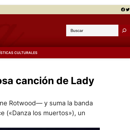
Facebook
Twitter
B
u
s
c
ÍSTICAS CULTURALES
a
r
rosa canción de Lady
aline Rotwood— y suma la banda
ce («Danza los muertos»), un