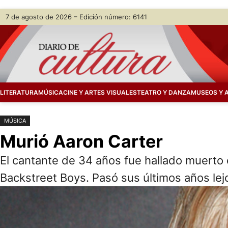
Saltar
Skip
7 de agosto de 2026 – Edición número: 6141
al
to
contenido
content
LITERATURA
MÚSICA
CINE Y ARTES VISUALES
TEATRO Y DANZA
MUSEOS Y 
MÚSICA
Murió Aaron Carter
El cantante de 34 años fue hallado muerto 
Backstreet Boys. Pasó sus últimos años lejo