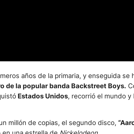
meros años de la primaria, y enseguida se 
o de la popular banda Backstreet Boys.
Co
quistó
Estados Unidos
, recorrió el mundo y 
n millón de copias, el segundo disco,
“Aar
ió en una estrella de
Nickelodeon.