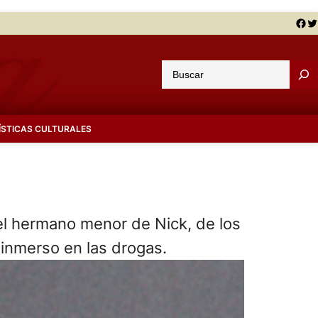
Facebook
Twitter
B
u
s
c
ÍSTICAS CULTURALES
a
r
 el hermano menor de Nick, de los
 inmerso en las drogas.