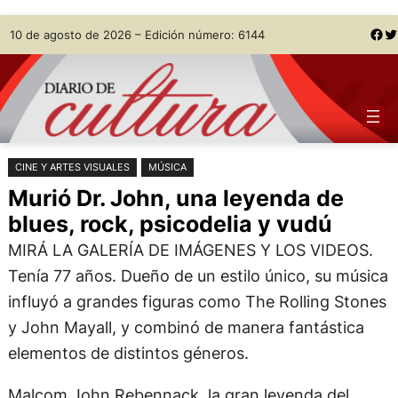
Saltar
Skip
Facebook
Twitter
10 de agosto de 2026 – Edición número: 6144
al
to
contenido
content
CINE Y ARTES VISUALES
MÚSICA
Murió Dr. John, una leyenda de
blues, rock, psicodelia y vudú
MIRÁ LA GALERÍA DE IMÁGENES Y LOS VIDEOS.
Tenía 77 años. Dueño de un estilo único, su música
influyó a grandes figuras como The Rolling Stones
y John Mayall, y combinó de manera fantástica
elementos de distintos géneros.
Malcom John Rebennack, la gran leyenda del