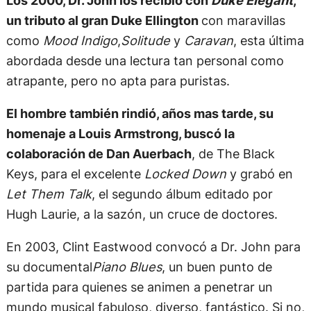
un tributo al gran Duke Ellington
con maravillas
como
Mood Indigo
,
Solitude
y
Caravan
, esta última
abordada desde una lectura tan personal como
atrapante, pero no apta para puristas.
El hombre también rindió, años mas tarde, su
homenaje a Louis Armstrong, buscó la
colaboración de Dan Auerbach
, de The Black
Keys, para el excelente
Locked Down
y grabó en
Let Them Talk
, el segundo álbum editado por
Hugh Laurie, a la sazón, un cruce de doctores.
En 2003, Clint Eastwood convocó a Dr. John para
su documental
Piano Blues
, un buen punto de
partida para quienes se animen a penetrar un
mundo musical fabuloso, diverso, fantástico. Si no,