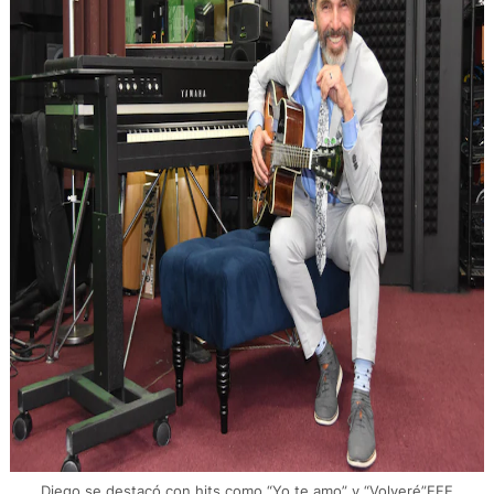
Diego se destacó con hits como “Yo te amo” y “Volveré”EFE