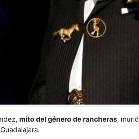
ández,
mito del género de rancheras
, muri
 Guadalajara.