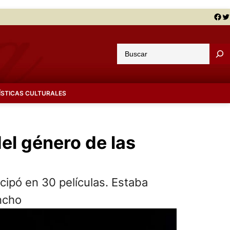
Facebook
Twitter
B
u
s
c
ÍSTICAS CULTURALES
a
r
el género de las
cipó en 30 películas. Estaba
ncho