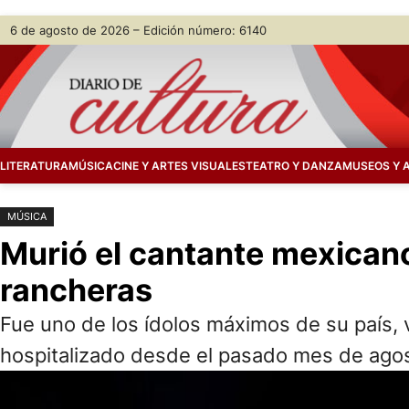
Saltar
Skip
6 de agosto de 2026 – Edición número: 6140
al
to
contenido
content
LITERATURA
MÚSICA
CINE Y ARTES VISUALES
TEATRO Y DANZA
MUSEOS Y 
MÚSICA
Murió el cantante mexicano
rancheras
Fue uno de los ídolos máximos de su país, 
hospitalizado desde el pasado mes de agost