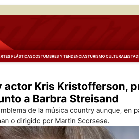
ARTES PLÁSTICAS
COSTUMBRES Y TENDENCIAS
TURISMO CULTURAL
ESTAD
 actor Kris Kristofferson, p
junto a Barbra Streisand
 emblema de la música country aunque, en pa
an o dirigido por Martin Scorsese.