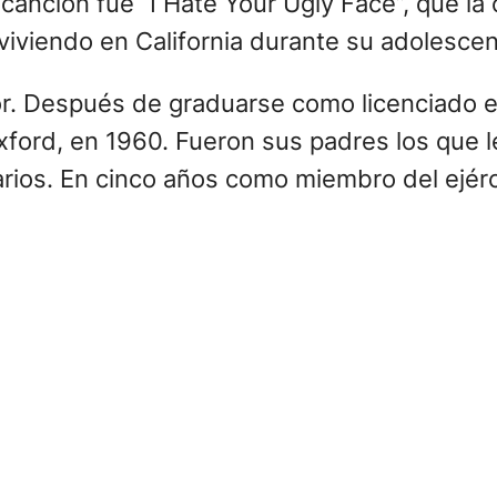
anción fue “I Hate Your Ugly Face”, que l
ó viviendo en California durante su adolescen
r. Después de graduarse como licenciado en
Oxford, en 1960. Fueron sus padres los que l
rios. En cinco años como miembro del ejérci