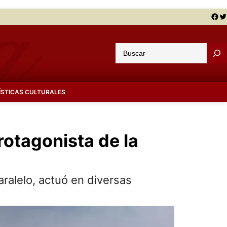
Facebook
Twitter
B
u
s
c
ÍSTICAS CULTURALES
a
r
rotagonista de la
ralelo, actuó en diversas