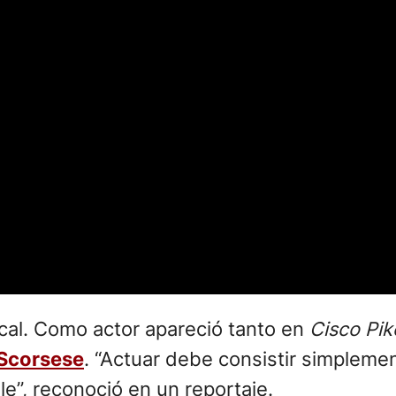
cal. Como actor apareció tanto en
Cisco Pik
 Scorsese
. “Actuar debe consistir simplem
e”, reconoció en un reportaje.