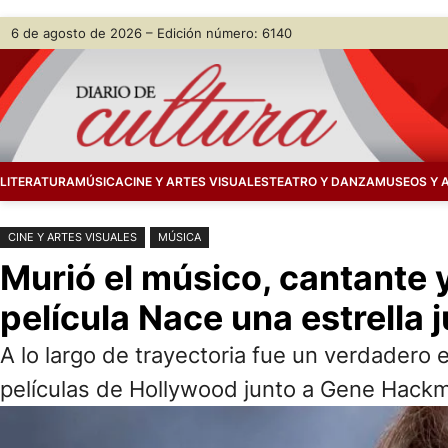
Saltar
Skip
6 de agosto de 2026 – Edición número: 6140
al
to
contenido
content
LITERATURA
MÚSICA
CINE Y ARTES VISUALES
TEATRO Y DANZA
MUSEOS Y 
CINE Y ARTES VISUALES
MÚSICA
Murió el músico, cantante y
película Nace una estrella 
A lo largo de trayectoria fue un verdadero
películas de Hollywood junto a Gene Hackm