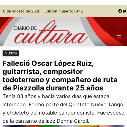
Saltar
Skip
Facebook
Twitter
8 de agosto de 2026 – Edición número: 6142
al
to
contenido
content
MÚSICA
Falleció Oscar López Ruiz,
guitarrista, compositor
todoterreno y compañero de ruta
de Piazzolla durante 25 años
Tenía 83 años y hacía varios días que estaba
internado. Formó parte del Quinteto Nuevo Tango
y el Octeto del notable bandoneonista. Fue esposo
de la cantante de jazz Donna Caroll.