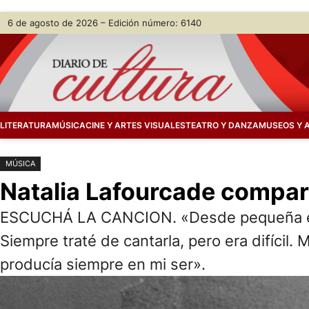
Saltar
Skip
6 de agosto de 2026 – Edición número: 6140
al
to
contenido
content
LITERATURA
MÚSICA
CINE Y ARTES VISUALES
TEATRO Y DANZA
MUSEOS Y 
MÚSICA
Natalia Lafourcade compart
ESCUCHÁ LA CANCION. «Desde pequeña escuc
Siempre traté de cantarla, pero era difícil.
producía siempre en mi ser».