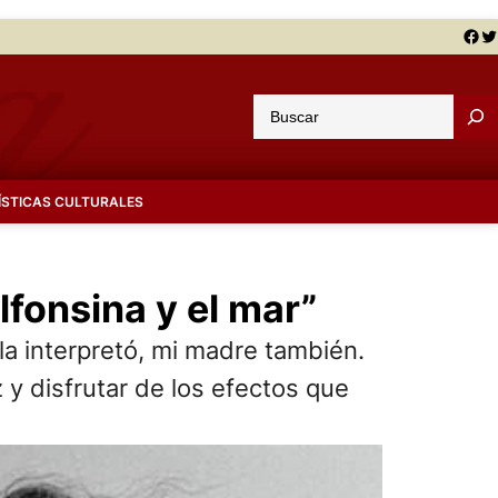
Facebook
Twitter
B
u
s
c
ÍSTICAS CULTURALES
a
r
fonsina y el mar”
 interpretó, mi madre también.
 y disfrutar de los efectos que