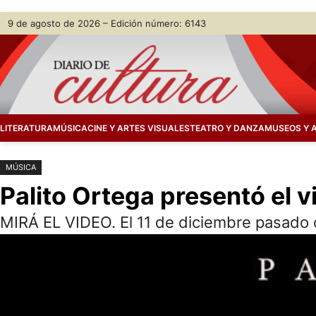
Saltar
Skip
9 de agosto de 2026 – Edición número: 6143
al
to
contenido
content
LITERATURA
MÚSICA
CINE Y ARTES VISUALES
TEATRO Y DANZA
MUSEOS Y 
MÚSICA
Palito Ortega presentó el 
MIRÁ EL VIDEO. El 11 de diciembre pasado 