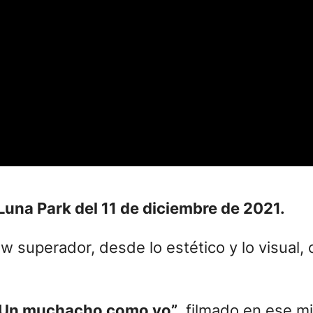
una Park del 11 de diciembre de 2021.
ow superador, desde lo estético y lo visual
“Un muchacho como yo”
, filmado en ese m