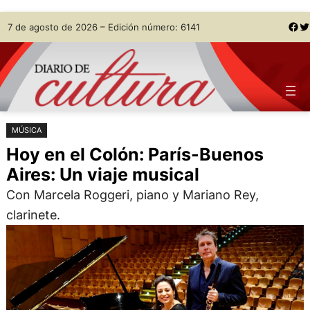
Saltar
Skip
Facebook
Twitter
7 de agosto de 2026 – Edición número: 6141
al
to
contenido
content
MÚSICA
Hoy en el Colón: París-Buenos
Aires: Un viaje musical
Con Marcela Roggeri, piano y Mariano Rey,
clarinete.