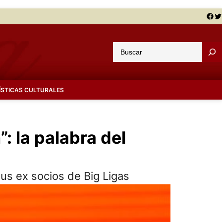
Facebook
Twitter
B
u
s
c
ÍSTICAS CULTURALES
a
r
: la palabra del
sus ex socios de Big Ligas