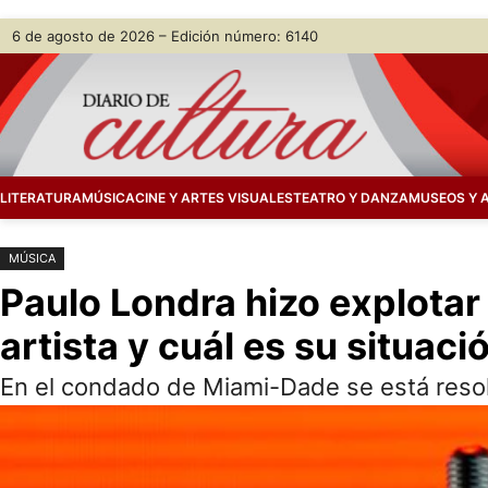
Saltar
Skip
6 de agosto de 2026 – Edición número: 6140
al
to
contenido
content
LITERATURA
MÚSICA
CINE Y ARTES VISUALES
TEATRO Y DANZA
MUSEOS Y 
MÚSICA
Paulo Londra hizo explotar l
artista y cuál es su situaci
En el condado de Miami-Dade se está resolvi