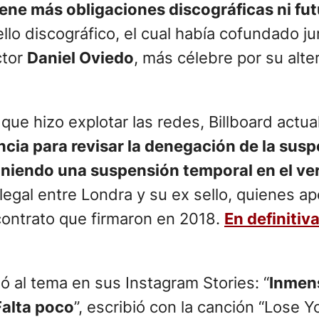
tiene más obligaciones discográficas ni f
sello discográfico, el cual había cofundado 
ctor
Daniel Oviedo
, más célebre por su alte
ue hizo explotar las redes, Billboard actual
cia para revisar la denegación de la susp
oniendo una suspensión temporal en el ver
a legal entre Londra y su ex sello, quienes a
 contrato que firmaron en 2018.
En definitiv
ió al tema en sus Instagram Stories: “
Inmens
Falta poco
”, escribió con la canción “Lose Y