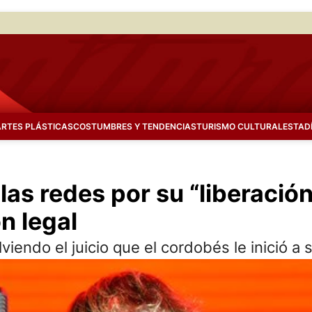
ARTES PLÁSTICAS
COSTUMBRES Y TENDENCIAS
TURISMO CULTURAL
ESTAD
as redes por su “liberación”
ón legal
endo el juicio que el cordobés le inició a 