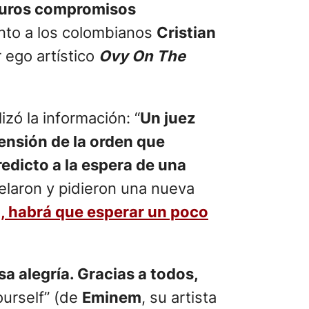
uturos compromisos
junto a los colombianos
Cristian
r ego artístico
Ovy On The
izó la información: “
Un juez
ensión de la orden que
edicto a la espera de una
pelaron y pidieron una nueva
a, habrá que esperar un poco
a alegría. Gracias a todos,
ourself” (de
Eminem
, su artista