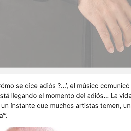
¿Cómo se dice adiós ?…’, el músico comunic
ue está llegando el momento del adiós… La v
o un instante que muchos artistas temen, 
’”.