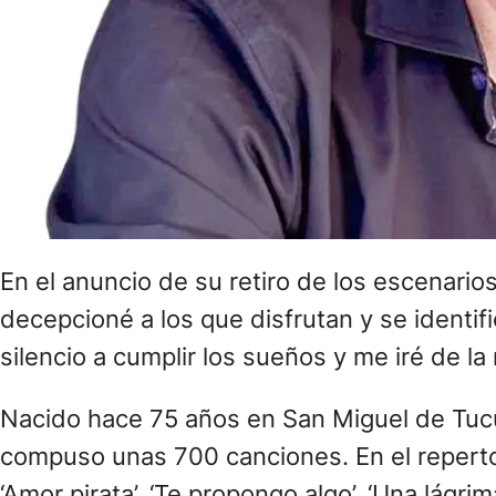
En el anuncio de su retiro de los escenario
decepcioné a los que disfrutan y se identif
silencio a cumplir los sueños y me iré de l
Nacido hace 75 años en San Miguel de Tucu
compuso unas 700 canciones. En el repertori
‘Amor pirata’, ‘Te propongo algo’, ‘Una lágrim