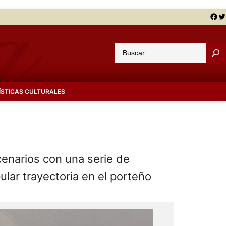
Facebook
Twitter
B
u
s
c
ÍSTICAS CULTURALES
a
r
cenarios con una serie de
ular trayectoria en el porteño