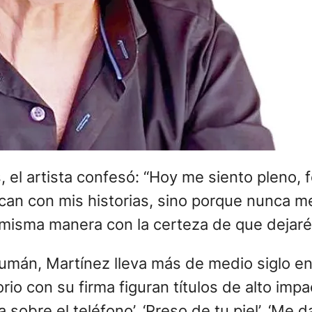
s, el artista confesó: “Hoy me siento pleno,
ican con mis historias, sino porque nunca m
a misma manera con la certeza de que dejaré 
mán, Martínez lleva más de medio siglo en 
o con su firma figuran títulos de alto impa
a sobre el teléfono’, ‘Preso de tu piel’, ‘Me d