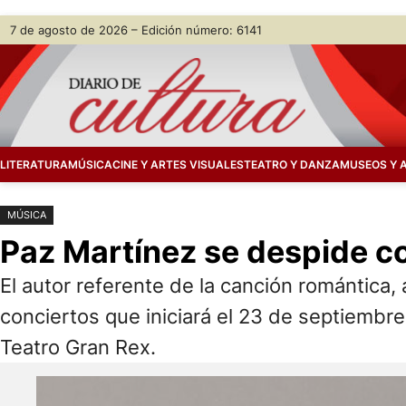
Saltar
Skip
7 de agosto de 2026 – Edición número: 6141
al
to
contenido
content
LITERATURA
MÚSICA
CINE Y ARTES VISUALES
TEATRO Y DANZA
MUSEOS Y 
MÚSICA
Paz Martínez se despide co
El autor referente de la canción romántica,
conciertos que iniciará el 23 de septiembre
Teatro Gran Rex.