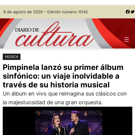
Saltar
Skip
Facebook
Twitter
8 de agosto de 2026 – Edición número: 6142
al
to
contenido
content
MÚSICA
Pimpinela lanzó su primer álbum
sinfónico: un viaje inolvidable a
través de su historia musical
Un álbum en vivo que reimagina sus clásicos con
la majestuosidad de una gran orquesta.