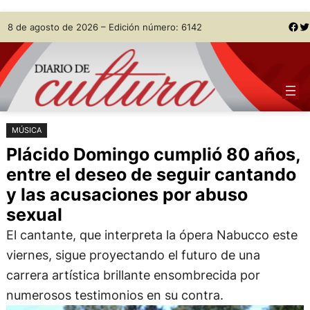
Saltar
Skip
Facebook
Twitter
8 de agosto de 2026 – Edición número: 6142
al
to
contenido
content
MÚSICA
Plácido Domingo cumplió 80 años,
entre el deseo de seguir cantando
y las acusaciones por abuso
sexual
El cantante, que interpreta la ópera Nabucco este
viernes, sigue proyectando el futuro de una
carrera artística brillante ensombrecida por
numerosos testimonios en su contra.