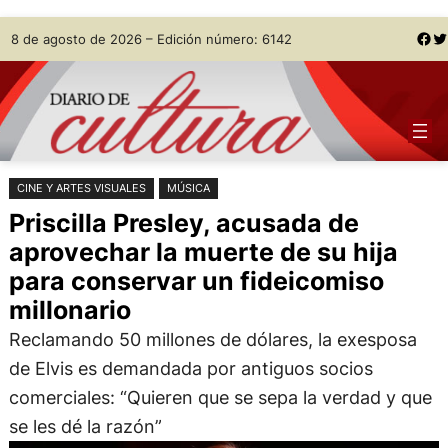
Saltar
Skip
Facebook
Twitter
8 de agosto de 2026 – Edición número: 6142
al
to
contenido
content
CINE Y ARTES VISUALES
MÚSICA
Priscilla Presley, acusada de
aprovechar la muerte de su hija
para conservar un fideicomiso
millonario
Reclamando 50 millones de dólares, la exesposa
de Elvis es demandada por antiguos socios
comerciales: “Quieren que se sepa la verdad y que
se les dé la razón”