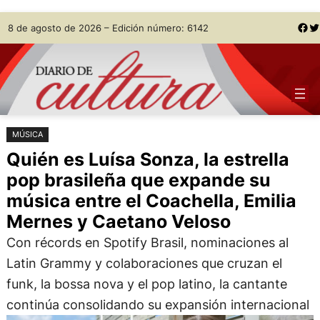
Saltar
Skip
Facebook
Twitter
8 de agosto de 2026 – Edición número: 6142
al
to
contenido
content
MÚSICA
Quién es Luísa Sonza, la estrella
pop brasileña que expande su
música entre el Coachella, Emilia
Mernes y Caetano Veloso
Con récords en Spotify Brasil, nominaciones al
Latin Grammy y colaboraciones que cruzan el
funk, la bossa nova y el pop latino, la cantante
continúa consolidando su expansión internacional