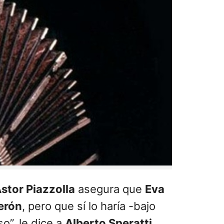
stor Piazzolla
asegura que
Eva
erón
, pero que sí lo haría -bajo
o”, le dice a
Alberto Speratti
,