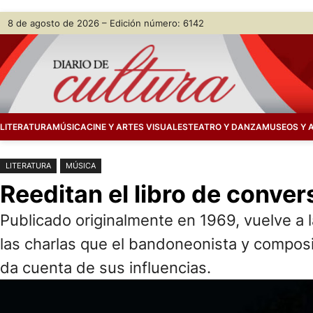
Saltar
Skip
8 de agosto de 2026 – Edición número: 6142
al
to
contenido
content
LITERATURA
MÚSICA
CINE Y ARTES VISUALES
TEATRO Y DANZA
MUSEOS Y 
LITERATURA
MÚSICA
Reeditan el libro de conve
Publicado originalmente en 1969, vuelve a l
las charlas que el bandoneonista y composit
da cuenta de sus influencias.