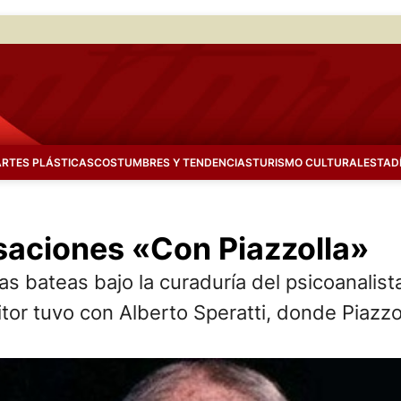
ARTES PLÁSTICAS
COSTUMBRES Y TENDENCIAS
TURISMO CULTURAL
ESTAD
rsaciones «Con Piazzolla»
as bateas bajo la curaduría del psicoanalis
or tuvo con Alberto Speratti, donde Piazzol