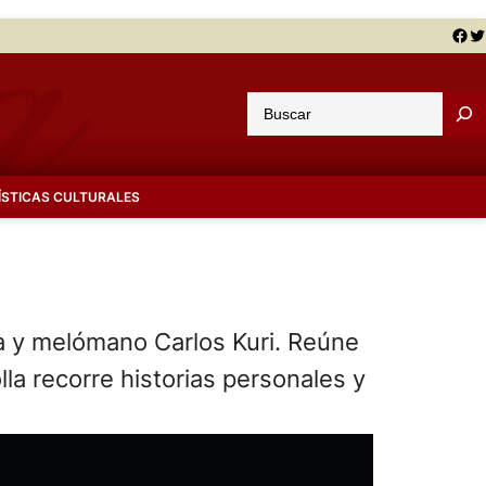
Facebook
Twitter
B
u
s
c
ÍSTICAS CULTURALES
a
r
ta y melómano Carlos Kuri. Reúne
la recorre historias personales y