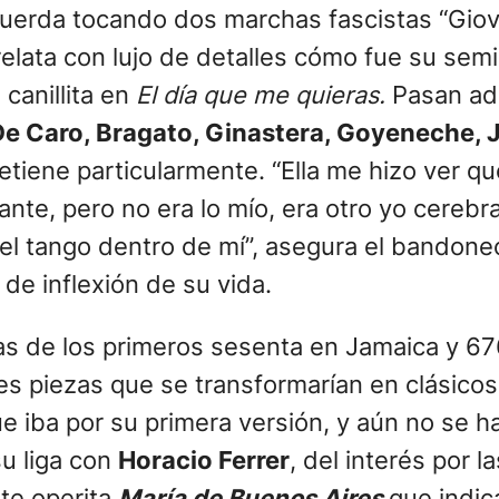
uerda tocando dos marchas fascistas “Giov
 relata con lujo de detalles cómo fue su se
canillita en
El día que me quieras.
Pasan ad
De Caro, Bragato, Ginastera, Goyeneche, J
etiene particularmente. “Ella me hizo ver qu
te, pero no era lo mío, era otro yo cerebral
del tango dentro de mí”, asegura el bandoneo
de inflexión de su vida.
as de los primeros sesenta en Jamaica y 67
res piezas que se transformarían en clásicos.
que iba por su primera versión, y aún no se 
u liga con
Horacio Ferrer
, del interés por 
nte operita
María de Buenos Aires
que indic