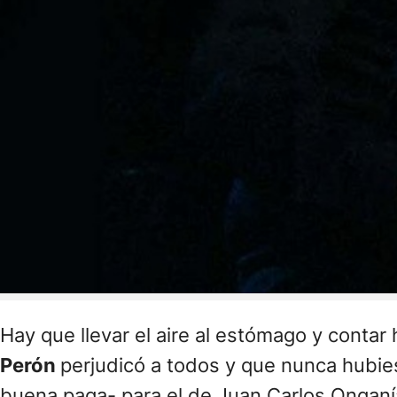
Hay que llevar el aire al estómago y contar
Perón
perjudicó a todos y que nunca hubi
buena paga- para el de Juan Carlos Onganía.