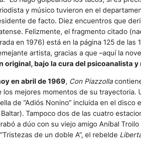
iodista y músico tuvieron en el departamen
esidente de facto. Diez encuentros que der
latense. Felizmente, el fragmento citado (n
rada en 1976) está en la página 125 de las 
semejante artista, gracias a que –aquí la no
n original, bajo la cura del psicoanalista 
hoy en abril de 1969
,
Con Piazzolla
contiene
e los mejores momentos de su trayectoria. 
ella de “Adiós Nonino” incluida en el disco 
 Baltar). Tampoco dos de las cuatro estaci
rabó a dúo con su viejo amigo Aníbal Troilo (
“Tristezas de un doble A”, el rebelde
Libert