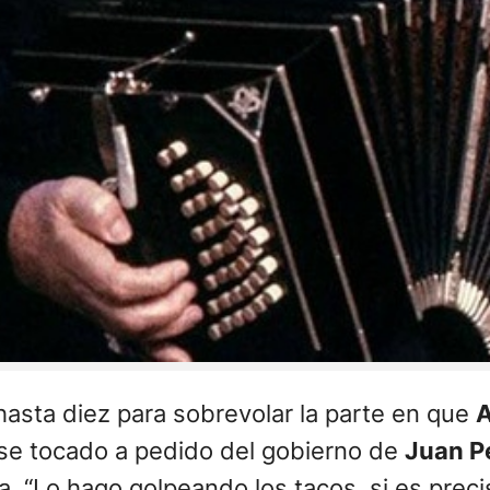
 hasta diez para sobrevolar la parte en que
A
ese tocado a pedido del gobierno de
Juan P
 “Lo hago golpeando los tacos, si es precis