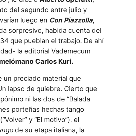
to del segundo entre julio y
ivarían luego en
Con Piazzolla
,
ada sorpresivo, habida cuenta del
134 que pueblan el trabajo. De ahí
vedad- la editorial Vademecum
y melómano Carlos Kuri.
 un preciado material que
Un lapso de quiebre. Cierto que
epónimo ni las dos de “Balada
ones porteñas hechas tango
“Volver” y “El motivo”), el
ango
de su etapa italiana, la