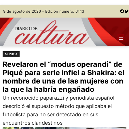
Saltar
Skip
Facebook
Twitter
9 de agosto de 2026 – Edición número: 6143
al
to
contenido
content
MÚSICA
Revelaron el “modus operandi” de
Piqué para serle infiel a Shakira: el
nombre de una de las mujeres con
la que la habría engañado
Un reconocido paparazzi y periodista español
describió el supuesto método que aplicaba el
futbolista para no ser detectado en sus
encuentros clandestinos