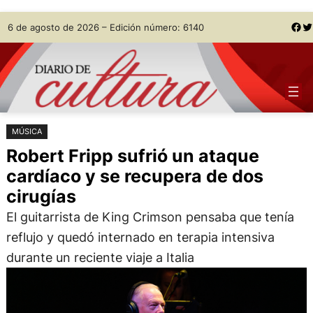
Saltar
Skip
Facebook
Twitter
6 de agosto de 2026 – Edición número: 6140
al
to
contenido
content
MÚSICA
Robert Fripp sufrió un ataque
cardíaco y se recupera de dos
cirugías
El guitarrista de King Crimson pensaba que tenía
reflujo y quedó internado en terapia intensiva
durante un reciente viaje a Italia