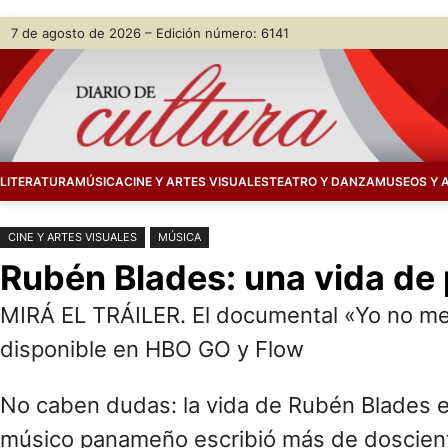
Saltar
Skip
7 de agosto de 2026 – Edición número: 6141
al
to
contenido
content
LITERATURA
MÚSICA
CINE Y ARTES VISUALES
TEATRO Y DANZA
MUSEOS Y 
CINE Y ARTES VISUALES
MÚSICA
Rubén Blades: una vida de p
MIRÁ EL TRÁILER. El documental «Yo no me
disponible en HBO GO y Flow
No caben dudas: la vida de Rubén Blades es 
músico panameño escribió más de doscient