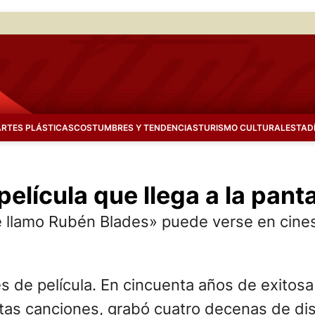
ARTES PLÁSTICAS
COSTUMBRES Y TENDENCIAS
TURISMO CULTURAL
ESTAD
elícula que llega a la pant
 llamo Rubén Blades» puede verse en cine
de película. En cincuenta años de exitosa c
as canciones, grabó cuatro decenas de dis