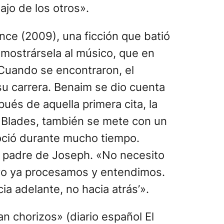
ajo de los otros».
ce (2009), una ficción que batió
mostrársela al músico, que en
 Cuando se encontraron, el
 su carrera. Benaim se dio cuenta
és de aquella primera cita, la
de Blades, también se mete con un
noció durante mucho tiempo.
l padre de Joseph. «No necesito
y yo ya procesamos y entendimos.
 adelante, no hacia atrás’».
n chorizos» (diario español El