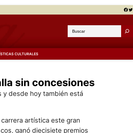
Facebook
Twitter
B
u
s
c
ÍSTICAS CULTURALES
a
r
alla sin concesiones
s y desde hoy también está
arrera artística este gran
cos, ganó diecisiete premios