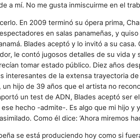
ade a mí. No me gusta inmiscuirme en el trab
erlo. En 2009 terminó su ópera prima, Chan
espectadores en salas panameñas, y quiso 
namá. Blades aceptó y lo invitó a su casa.
ador, le contó jugosos detalles de su vida y
ecían tomar estado público. Diez años despu
tos interesantes de la extensa trayectoria 
, un hijo de 39 años que el artista no reco
aportó un test de ADN, Blades aceptó ser e
de ese hecho -admite-. Es algo que mi hijo 
milado. Como él dice: ‘Ahora miremos hacia
beña se está produciendo hoy como si fuera