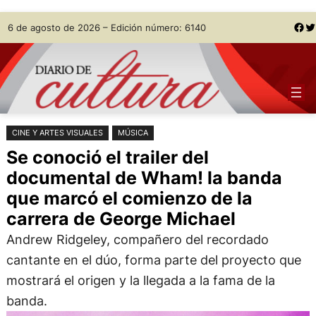
Saltar
Skip
Facebook
Twitter
6 de agosto de 2026 – Edición número: 6140
al
to
contenido
content
CINE Y ARTES VISUALES
MÚSICA
Se conoció el trailer del
documental de Wham! la banda
que marcó el comienzo de la
carrera de George Michael
Andrew Ridgeley, compañero del recordado
cantante en el dúo, forma parte del proyecto que
mostrará el origen y la llegada a la fama de la
banda.