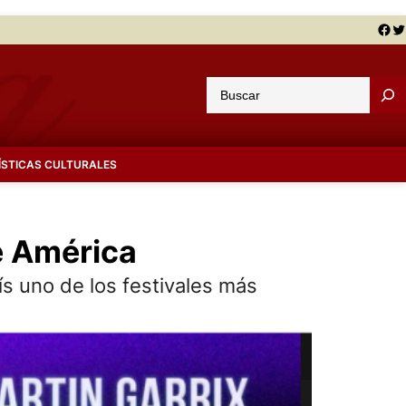
Facebook
Twitter
B
u
s
c
ÍSTICAS CULTURALES
a
r
de América
 uno de los festivales más