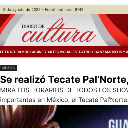
Saltar
Skip
8 de agosto de 2026 – Edición número: 6142
al
to
contenido
content
LITERATURA
MÚSICA
CINE Y ARTES VISUALES
TEATRO Y DANZA
MUSEOS Y 
MÚSICA
Se realizó Tecate Pal’Norte,
MIRÁ LOS HORARIOS DE TODOS LOS SHOWS. C
importantes en México, el Tecate Pal’Norte