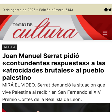
Saltar
Skip
Facebook
Twitter
9 de agosto de 2026 – Edición número: 6143
al
to
contenido
content
MÚSICA
Joan Manuel Serrat pidió
«contundentes respuestas» a las
«atrocidades brutales» al pueblo
palestino
MIRÁ EL VIDEO. Serrat denunció la situación que
vive Palestina al recibir en San Fernando el XIV
Premio Cortes de la Real Isla de León.