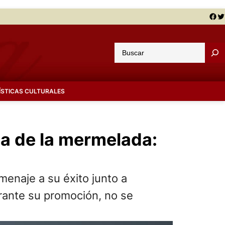
Facebook
Twitter
B
u
s
c
ÍSTICAS CULTURALES
a
r
ia de la mermelada:
menaje a su éxito junto a
urante su promoción, no se