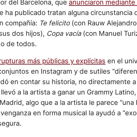
dor del Barcelona, que
anunciaron mediante 
ha publicado tratan alguna circunstancia d
en compañía:
Te felicito
(con Rauw Alejandro
sus dos hijos),
Copa vacía
(con Manuel Turi
so de todos.
rupturas más públicas y explícitas
en el uni
juntos en Instagram y de sutiles “diferencia
udó en contar su historia, no directamente a
 llevó a la artista a ganar un Grammy Latino,
drid, algo que a la artista le parece “una 
 venganza en forma musical la ayudó a “ex
segura.