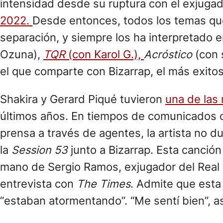
intensidad desde su ruptura con el exjuga
2022.
Desde entonces, todos los temas que 
separación, y siempre los ha interpretado 
Ozuna),
TQR
(con Karol G.),
Acróstico
(con 
el que comparte con Bizarrap, el más exito
Shakira y Gerard Piqué tuvieron
una de las 
últimos años. En tiempos de comunicados con
prensa a través de agentes, la artista no d
la
Session 53
junto a Bizarrap. Esta canción
mano de Sergio Ramos, exjugador del Real Ma
entrevista con
The Times
. Admite que esta
“estaban atormentando”. “Me sentí bien”, a