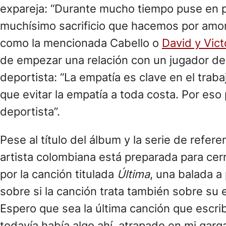
expareja: “Durante mucho tiempo puse en pa
muchísimo sacrificio que hacemos por amor
como la mencionada Cabello o
David y Vic
de empezar una relación con un jugador del 
deportista: “La empatía es clave en el trab
que evitar la empatía a toda costa. Por es
deportista”.
Pese al título del álbum y la serie de refere
artista colombiana está preparada para cerr
por la canción titulada
Última
, una balada a
sobre si la canción trata también sobre s
Espero que sea la última canción que escrib
todavía había algo ahí, atrapado en mi garg