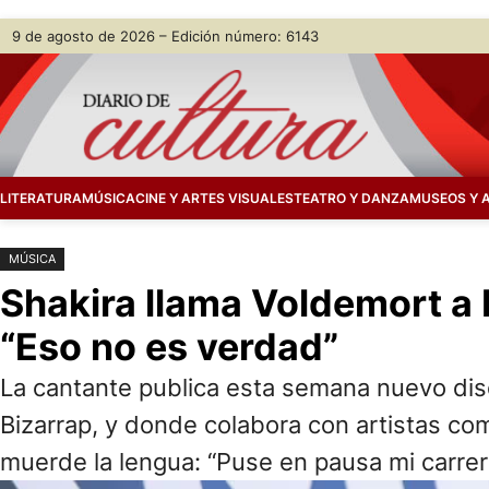
Saltar
Skip
9 de agosto de 2026 – Edición número: 6143
al
to
contenido
content
LITERATURA
MÚSICA
CINE Y ARTES VISUALES
TEATRO Y DANZA
MUSEOS Y 
MÚSICA
Shakira llama Voldemort a 
“Eso no es verdad”
La cantante publica esta semana nuevo disco
Bizarrap, y donde colabora con artistas co
muerde la lengua: “Puse en pausa mi carrer