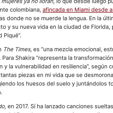
 mujeres ya no lloran
, lo que desde luego p
ante colombiana,
afincada en Miami desde a
as donde no se muerde la lengua. En la últ
to y su nueva vida en la ciudad de Florida,
d Piqué”.
en
The Times
, es “una mezcla emocional, est
”. Para Shakira “representa la transformación
n y la vulnerabilidad en resiliencia”, según 
antas piezas en mi vida que se desmoronar
iendo los huesos del suelo y juntándolos t
.
do,
en 2017. Sí ha lanzado canciones sueltas