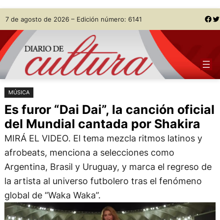
Saltar
Skip
Facebook
Twitter
7 de agosto de 2026 – Edición número: 6141
al
to
contenido
content
MÚSICA
Es furor “Dai Dai”, la canción oficial
del Mundial cantada por Shakira
MIRÁ EL VIDEO. El tema mezcla ritmos latinos y
afrobeats, menciona a selecciones como
Argentina, Brasil y Uruguay, y marca el regreso de
la artista al universo futbolero tras el fenómeno
global de “Waka Waka”.