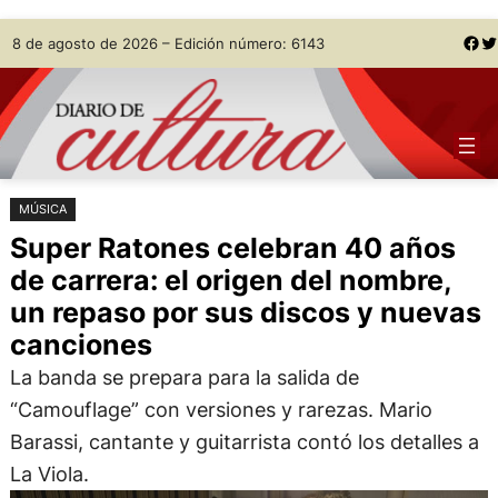
Saltar
Skip
Facebook
Twitter
8 de agosto de 2026 – Edición número: 6143
al
to
contenido
content
MÚSICA
Super Ratones celebran 40 años
de carrera: el origen del nombre,
un repaso por sus discos y nuevas
canciones
La banda se prepara para la salida de
“Camouflage” con versiones y rarezas. Mario
Barassi, cantante y guitarrista contó los detalles a
La Viola.