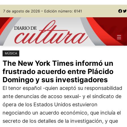
Saltar
Skip
Facebook
Twitter
7 de agosto de 2026 – Edición número: 6141
al
to
contenido
content
MÚSICA
The New York Times informó un
frustrado acuerdo entre Plácido
Domingo y sus investigadores
El tenor español -quien aceptó su responsabilidad
ante denuncias de acoso sexual- y el sindicato de
ópera de los Estados Unidos estuvieron
negociando un acuerdo económico, que incluía el
secreto de los detalles de la investigación, y que