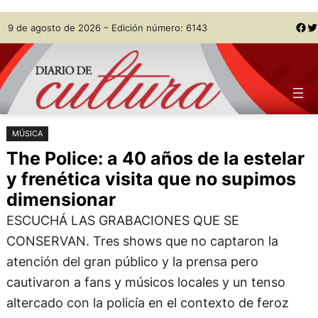
Saltar
Skip
Facebook
Twitter
9 de agosto de 2026 – Edición número: 6143
al
to
contenido
content
MÚSICA
The Police: a 40 años de la estelar
y frenética visita que no supimos
dimensionar
ESCUCHÁ LAS GRABACIONES QUE SE
CONSERVAN. Tres shows que no captaron la
atención del gran público y la prensa pero
cautivaron a fans y músicos locales y un tenso
altercado con la policía en el contexto de feroz