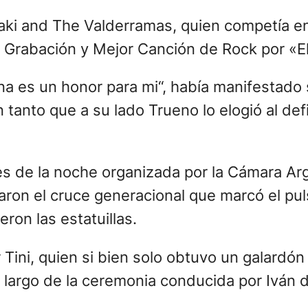
por «Dopelganga», además de hacerse acreedo
en La Ballena Azul».
Álbum en Vivo por «Tilcara. El Recital» y 
».
e, Bandalos Chinos dentro del pop grupal al 
ango con dos galardones y Bizarrap en la Me
te al vencer en el rubro Mejor Álbum de Can
 Conceptual por «Futurología Arlt» e Invisib
 el Teatro Coliseo como Mejor Colección de