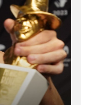
pal candidato con nueve
tema «Argentina» junto a Nathy
en el tema «Sudaka» de Dante
siete categorías, se alzó con el