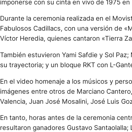
También hubo premios de reconocimiento a d
Amilcar Gilabert y Mario Breuer.
Más allá de todo, la ceremonia principal ca
números musicales transitaron por carriles
de entregar o recibir premios.
Por caso, Wos, quien debía pasar su cetro d
único rubro votado por la gente, el de Can
En tanto, Nico Occhiato y Andrés Giménez d
imprimirle mayor dinamismo a una rutina que
consabida sorpresa.