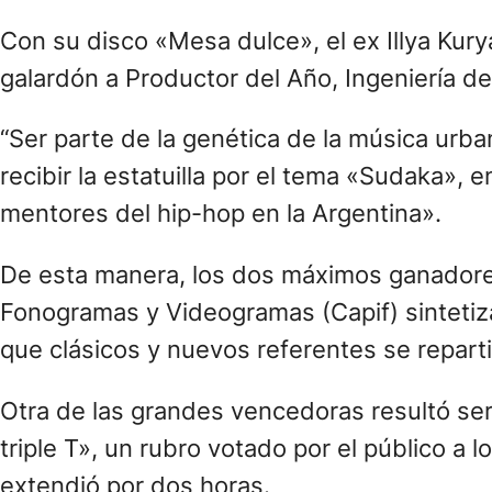
Sativa obtuvo lo propio en la terna grupal 
Clip Largo por «Seremos primavera en vivo 
Además, Divididos se coronó como el Mejor 
Rock Pesado por «Íntimo extremo. 30 años
Los Pericos triunfaron en el apartado regga
plano solista, Julieta Laso destacó en el t
junto a Quevedo.
Entre los clásicos, León Gieco dijo presen
del mar»; Fito Páez en el rubro Mejor Disco
imponerse con su cinta en vivo de 1975 en