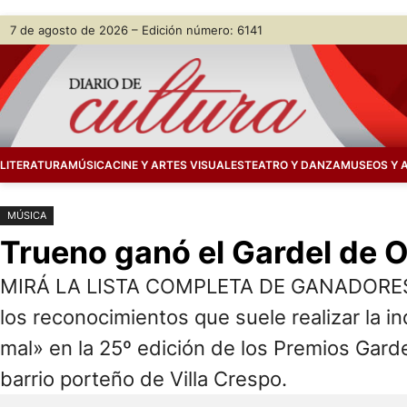
Saltar
Skip
7 de agosto de 2026 – Edición número: 6141
al
to
contenido
content
LITERATURA
MÚSICA
CINE Y ARTES VISUALES
TEATRO Y DANZA
MUSEOS Y 
MÚSICA
Trueno ganó el Gardel de O
MIRÁ LA LISTA COMPLETA DE GANADORES. Tr
los reconocimientos que suele realizar la in
mal» en la 25º edición de los Premios Gard
barrio porteño de Villa Crespo.