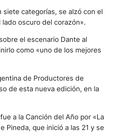
r de la estatuilla al Mejor Video
A.N.I.M.A.L. como mejor Álbum de
igual que Hilda Lizarazu en el
jor Canción Urbana por su sesión
ción de Autor por «El hombrecito
le regresó del pasado para
 Catálogo.