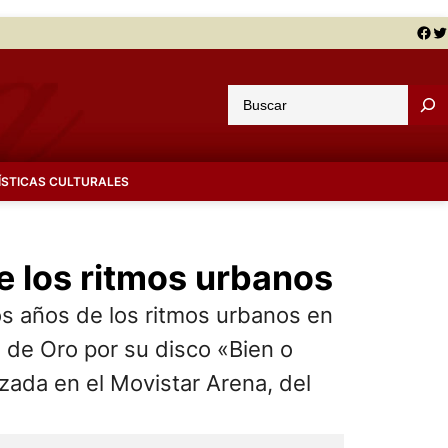
Facebook
Twitter
B
u
s
c
ÍSTICAS CULTURALES
a
r
e los ritmos urbanos
 años de los ritmos urbanos en
el de Oro por su disco «Bien o
zada en el Movistar Arena, del