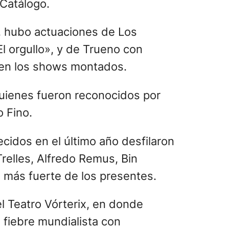
nido dentro del rock argentino:
 como se mencionó antes, los
as estuvieron ausentes a la hora
; y Tini, quien se impuso en el
ravés de videos grabados.
n de la gala, aunque no lograron
ier eventual suspenso y la