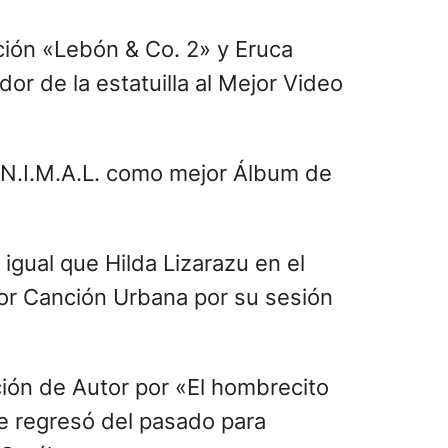
, hubo actuaciones de Los
l orgullo», y de Trueno con
l en los shows montados.
 quienes fueron reconocidos por
o Fino.
ecidos en el último año desfilaron
relles, Alfredo Remus, Bin
ón más fuerte de los presentes.
l Teatro Vórterix, en donde
 fiebre mundialista con