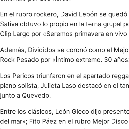
Durante la ceremonia realizada en el Movi
Fabulosos Cadillacs, con una versión de «M
Víctor Heredia, quienes cantaron «Tierra Z
También estuvieron Yami Safdie y Sol Paz; 
su trayectoria; y un bloque RKT con L-Gante
En el video homenaje a los músicos y person
imágenes entre otros de Marciano Cantero, C
Valencia, Juan José Mosalini, José Luis Goz
En tanto, horas antes de la ceremonia centr
resultaron ganadores Gustavo Santaolalla; 
«Muchachos»; y Benito Cerati, entre otros.