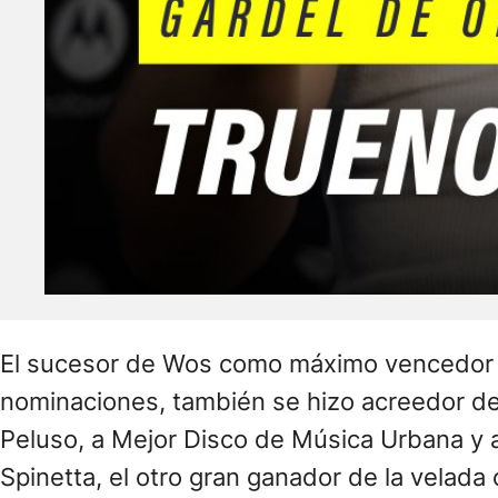
galardón a Productor del Año, Ingeniería d
“Ser parte de la genética de la música urba
recibir la estatuilla por el tema «Sudaka», 
mentores del hip-hop en la Argentina».
De esta manera, los dos máximos ganadore
Fonogramas y Videogramas (Capif) sintetiza
que clásicos y nuevos referentes se repartie
Otra de las grandes vencedoras resultó ser 
triple T», un rubro votado por el público a 
extendió por dos horas.
En el rubro rockero, David Lebón se quedó 