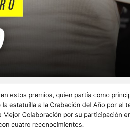
e Grabación y Mejor Canción de Rock por «El
na es un honor para mi“, había manifestado 
en tanto que a su lado Trueno lo elogió al d
s de la noche organizada por la Cámara Ar
ron el cruce generacional que marcó el pul
ron las estatuillas.
Tini, quien si bien solo obtuvo un galardón
lo largo de la ceremonia conducida por Iván d
con el premio al Mejor Disco por su produc