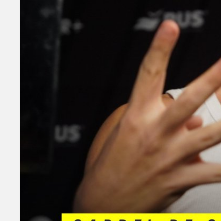
El sucesor de Wos como máximo vencedor e
nominaciones, también se hizo acreedor de l
Peluso, a Mejor Disco de Música Urbana y 
Spinetta, el otro gran ganador de la velada
Con su disco «Mesa dulce», el ex Illya Kury