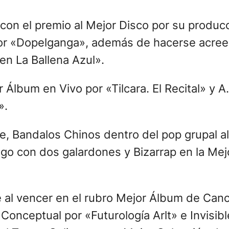
star, que no presentó demasiadas sorpresas
atador»; de León Gieco, quien interpretó «E
anta», en acaso el único cruce generaciona
María Becerra; Amelita Baltar y Raúl Lavié,
, La Joaqui, REI, Peipper, DJ TAO y Callejer
alidades relacionados con la actividad fall
arla Tintore, Atilio Stamponi, José Ángel T
alo y Carlitos Balá, quien se llevó la ovaci
al, se entregaron 29 de los 48 premios en e
Los Palmeras; La Mosca, que extendió así la