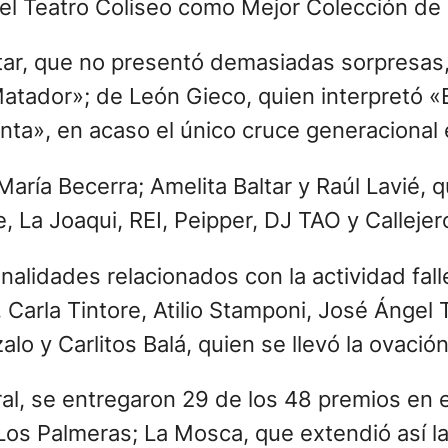
os figuras centrales en la ingeniería de so
reció de brillo y sorpresa, en parte porque
 previsibles, y también porque muchas figur
e último ganador del Gardel de Oro a Trueno
ción del Año, solo estuvieron presentes a t
e A.N.I.M.A.L. colaboraron en la conducció
 optó por ir al grano y abandonó así cualqu