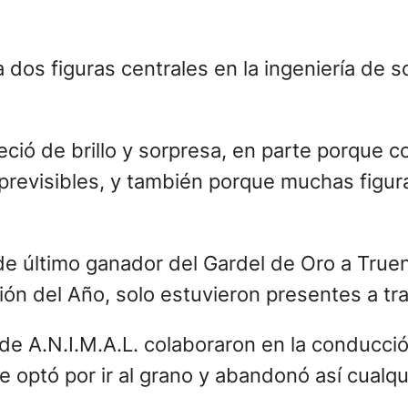
ición de los Premios Gardel
res de la 25º edición de los Premios Gardel
 Crespo:
 o mal»: Trueno
o & Nathy Peluso
Dante Spinetta. Ingenieros: Oscar Herrera
 me pueden parar»: Ulises Bueno