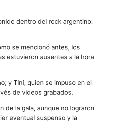
, que tuvo su noche de gala en el
, Mariano López y Randy Merril