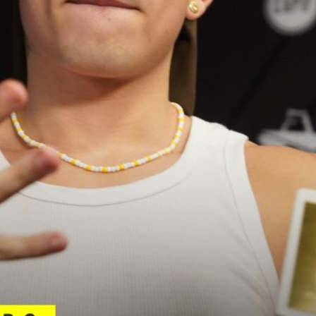
n estos premios, quien partía como princi
a estatuilla a la Grabación del Año por el 
a Mejor Colaboración por su participación 
 con cuatro reconocimientos.
aki and The Valderramas, quien competía en 