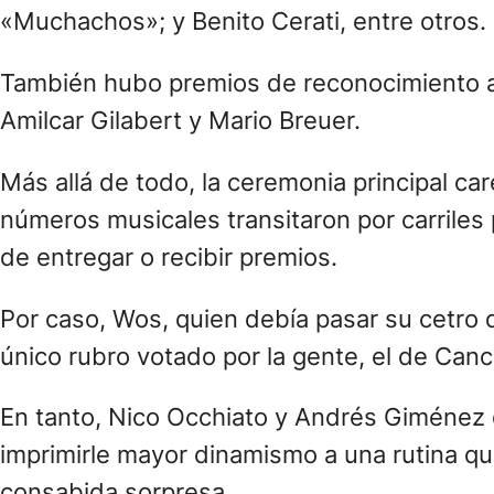
Lista completa de ganadores de la 25º ed
La siguiente es la lista completa de ganado
Movistar Arena, del barrio porteño de Villa
-ÁLBUM DEL AÑO Y GARDEL DE ORO: «Bien
-CANCIÓN DEL AÑO: «La triple T»: Tini
-GRABACIÓN DEL AÑO: «Argentina»: Truen
-INGENIERÍA DE GRABACIÓN: «Mesa dulce»: 
-MEJOR ÁLBUM ARTISTA DE CUARTETO: «No