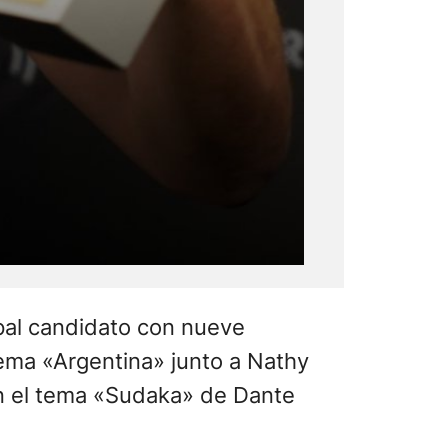
 lado oscuro del corazón».
sobre el escenario Dante al
efinirlo como «uno de los mejores
gentina de Productores de
so de esta nueva edición, en la
 fue a la Canción del Año por «La
e Pineda, que inició a las 21 y se
ción «Lebón & Co. 2» y Eruca