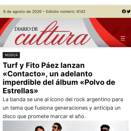
Saltar
Skip
Facebook
Twitter
8 de agosto de 2026 – Edición número: 6142
al
to
contenido
content
MÚSICA
Turf y Fito Páez lanzan
«Contacto», un adelanto
imperdible del álbum «Polvo de
Estrellas»
La banda se une al ícono del rock argentino para
un tema que fusiona generaciones y anticipa un
disco que promete marcar el año.