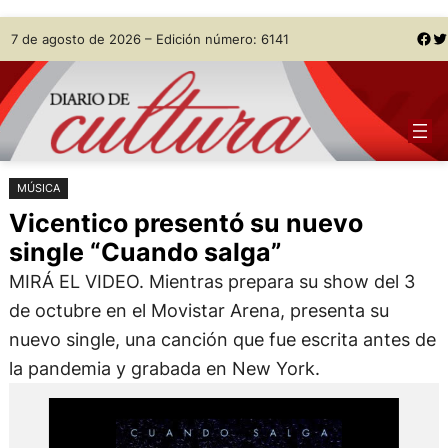
Saltar
Skip
Facebook
Twitter
7 de agosto de 2026 – Edición número: 6141
al
to
contenido
content
MÚSICA
Vicentico presentó su nuevo
single “Cuando salga”
MIRÁ EL VIDEO. Mientras prepara su show del 3
de octubre en el Movistar Arena, presenta su
nuevo single, una canción que fue escrita antes de
la pandemia y grabada en New York.