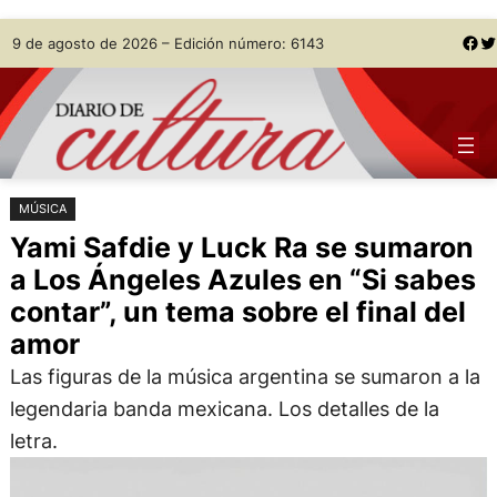
Saltar
Skip
Facebook
Twitter
9 de agosto de 2026 – Edición número: 6143
al
to
contenido
content
MÚSICA
Yami Safdie y Luck Ra se sumaron
a Los Ángeles Azules en “Si sabes
contar”, un tema sobre el final del
amor
Las figuras de la música argentina se sumaron a la
legendaria banda mexicana. Los detalles de la
letra.