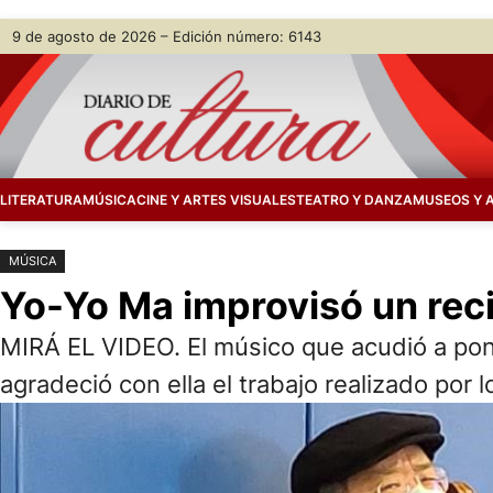
Saltar
Skip
9 de agosto de 2026 – Edición número: 6143
al
to
contenido
content
LITERATURA
MÚSICA
CINE Y ARTES VISUALES
TEATRO Y DANZA
MUSEOS Y 
MÚSICA
Yo-Yo Ma improvisó un recit
MIRÁ EL VIDEO. El músico que acudió a pone
agradeció con ella el trabajo realizado por l