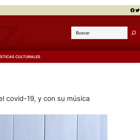
Facebook
Twitter
B
u
s
c
ÍSTICAS CULTURALES
a
r
l covid-19, y con su música