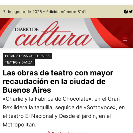
Saltar
Skip
Facebook
Twitter
7 de agosto de 2026 – Edición número: 6141
al
to
contenido
content
ESTADÍSTICAS CULTURALES
TEATRO Y DANZA
Las obras de teatro con mayor
recaudación en la ciudad de
Buenos Aires
«Charlie y la Fábrica de Chocolate», en el Gran
Rex lidera la taquilla, seguida de «Sottovoce», en
el teatro El Nacional y Desde el jardín, en el
Metropolitan.