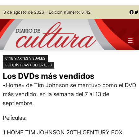
Saltar
Skip
Facebook
Twitter
8 de agosto de 2026 – Edición número: 6142
al
to
contenido
content
CINE Y ARTES VISUALES
ESTADÍSTICAS CULTURALES
Los DVDs más vendidos
«Home» de Tim Johnson se mantuvo como el DVD
más vendido, en la semana del 7 al 13 de
septiembre.
Películas:
1 HOME TIM JOHNSON 20TH CENTURY FOX