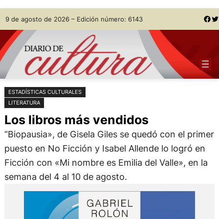
Saltar
Skip
Facebook
Twitter
9 de agosto de 2026 – Edición número: 6143
al
to
contenido
content
ESTADÍSTICAS CULTURALES
LITERATURA
Los libros más vendidos
“Biopausia», de Gisela Giles se quedó con el primer
puesto en No Ficción y Isabel Allende lo logró en
Ficción con «Mi nombre es Emilia del Valle», en la
semana del 4 al 10 de agosto.