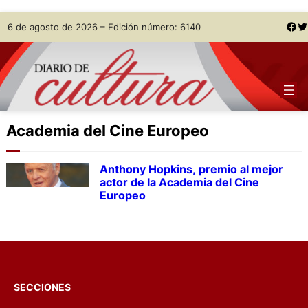
Skip
Facebook
Twitter
6 de agosto de 2026 – Edición número: 6140
to
content
Academia del Cine Europeo
Anthony Hopkins, premio al mejor
actor de la Academia del Cine
Europeo
SECCIONES