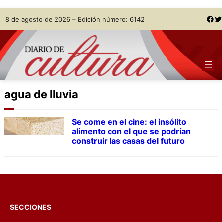
Skip
Facebook
Twitter
8 de agosto de 2026 – Edición número: 6142
to
content
agua de lluvia
Se come en el cine: el insólito
alimento con el que se podrían
construir las casas del futuro
SECCIONES