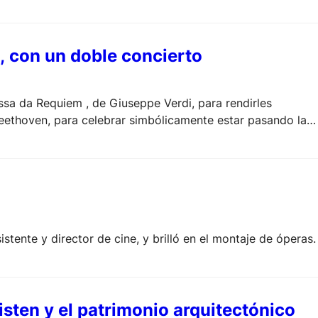
n, con un doble concierto
ssa da Requiem , de Giuseppe Verdi, para rendirles
eethoven, para celebrar simbólicamente estar pasando la
egría», con el texto de Schiller, himno de la Unión Europea
stente y director de cine, y brilló en el montaje de óperas.
isten y el patrimonio arquitectónico