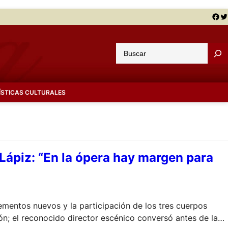
Facebook
Twitter
B
u
s
c
ÍSTICAS CULTURALES
a
r
 Lápiz: “En la ópera hay margen para
ementos nuevos y la participación de los tres cuerpos
ión; el reconocido director escénico conversó antes de la