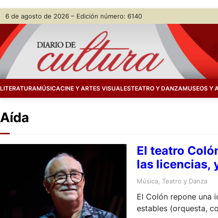
Skip
6 de agosto de 2026 – Edición número: 6140
to
content
LITERATURA
MÚSICA
CINE Y ARTES VISUALES
TEATRO Y DANZA
MUSEOS Y 
Aída
El teatro Coló
las licencias,
Música
, 
Teatro y Danza
El Colón repone una i
estables (orquesta, co