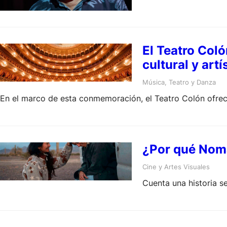
gran apertura.
El Teatro Coló
cultural y artí
Música
, 
Teatro y Danza
En el marco de esta conmemoración, el Teatro Colón ofrece
¿Por qué Noma
Cine y Artes Visuales
Cuenta una historia se