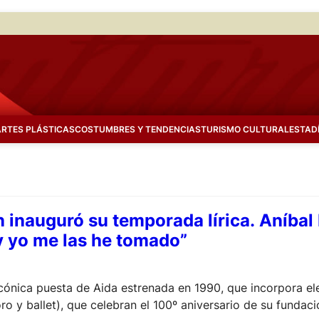
ARTES PLÁSTICAS
COSTUMBRES Y TENDENCIAS
TURISMO CULTURAL
ESTAD
n inauguró su temporada lírica. Aníbal
 y yo me las he tomado”
cónica puesta de Aida estrenada en 1990, que incorpora el
ro y ballet), que celebran el 100º aniversario de su fundac