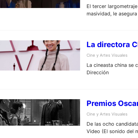
El tercer largometraj
masividad, le asegura
La directora 
Cine y Artes Visuales
La cineasta china se 
Dirección
Premios Oscar
Cine y Artes Visuales
De las ocho candidata
Video (El sonido del 