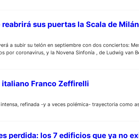
reabrirá sus puertas la Scala de Milá
verá a subir su telón en septiembre con dos conciertos: Me
s por coronavirus, y la Novena Sinfonía , de Ludwig van B
 epidemia, en Italia. La partitura contiene el «Himno a la al
italiano Franco Zeffirelli
 intensa, refinada -y a veces polémica- trayectoria como asi
s perdida: los 7 edificios que ya no ex