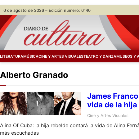
Skip
6 de agosto de 2026 – Edición número: 6140
to
content
LITERATURA
MÚSICA
CINE Y ARTES VISUALES
TEATRO Y DANZA
MUSEOS Y 
Alberto Granado
James Franco 
vida de la hij
Cine y Artes Visuales
Alina Of Cuba: la hija rebelde contará la vida de Alina Fern
más escuchadas