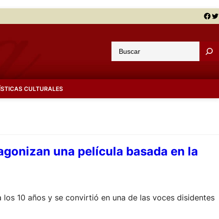
Facebook
Twitter
B
u
s
c
ÍSTICAS CULTURALES
a
r
agonizan una película basada en la
 a los 10 años y se convirtió en una de las voces disidentes