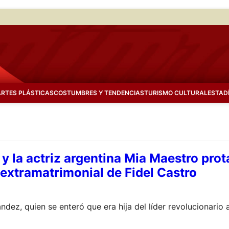
ARTES PLÁSTICAS
COSTUMBRES Y TENDENCIAS
TURISMO CULTURAL
ESTAD
y la actriz argentina Mia Maestro prot
a extramatrimonial de Fidel Castro
ández, quien se enteró que era hija del líder revolucionario