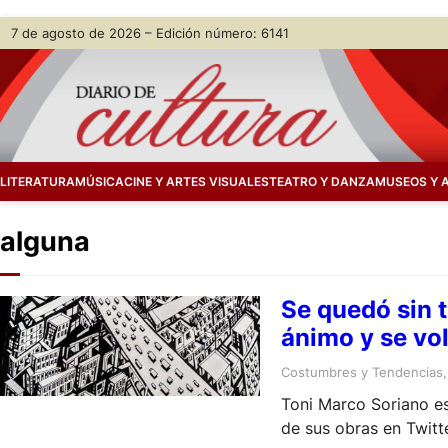
Skip
7 de agosto de 2026 – Edición número: 6141
to
content
LITERATURA
MÚSICA
CINE Y ARTES VISUALES
TEATRO Y DANZA
MUSEOS Y 
alguna
Se quedó sin t
ánimo y se vo
Costumbres y Tendencias
,
Toni Marco Soriano es
de sus obras en Twitt