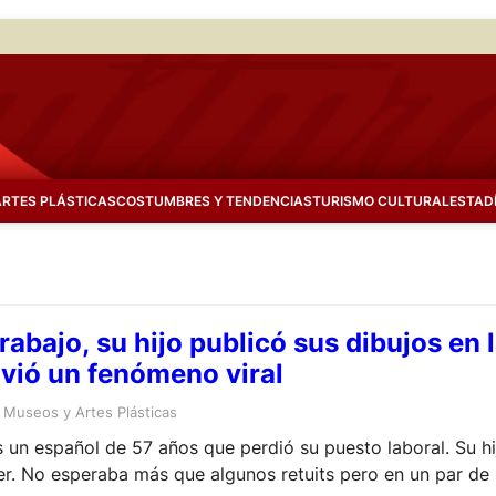
ARTES PLÁSTICAS
COSTUMBRES Y TENDENCIAS
TURISMO CULTURAL
ESTAD
rabajo, su hijo publicó sus dibujos en 
lvió un fenómeno viral
 
Museos y Artes Plásticas
 un español de 57 años que perdió su puesto laboral. Su hi
er. No esperaba más que algunos retuits pero en un par de 