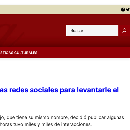
Facebook
Twitter
B
u
s
c
ÍSTICAS CULTURALES
a
r
las redes sociales para levantarle el
jo, que tiene su mismo nombre, decidió publicar algunas
horas tuvo miles y miles de interacciones.