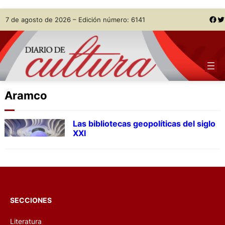
Skip
Facebook
Twitter
7 de agosto de 2026 – Edición número: 6141
to
content
Aramco
Las bibliotecas geopolíticas del siglo
XXI
SECCIONES
Literatura